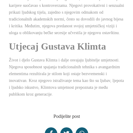
karijere suočavao s kontroverzama. Njegovi provokativni i senzualni
prikazi ljudskog tijela, zajedno s njegovim odmakom od
tradicionalnih akademskih normi, često su dovodili do javnog bijesa
i kritika. Međutim, njegova predanost svojoj umjetničkoj viziji i
uloga u oblikovanju bečke secesije učvrstila je njegovu ostavštinu.
Utjecaj Gustava Klimta
Život i djelo Gustava Klimta i dalje osvajaju ljubitelje umjetnosti.
Njegova sposobnost spajanja tradicionalnih tehnika s avangardnim
elementima rezultirala je stilom koji ostaje bezvremenski i
inovativan. Kroz njegovo istraživanje tema kao što su ljubav, ljepota
i ljudsko iskustvo, Klimtova umjetnost prepoznata je među
publikom kroz generacije.
Podijelite post