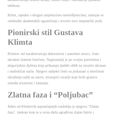
oblikom.
Klimt, zajedno s drugim umjetnicima istomišljenicima, nastojao se
osloboditi akademskih ograničenja i stvoriti novi umjetnički jezik.
Pionirski stil Gustava
Klimta
Klimtov stil karakteriziraju dekorativni i zamršeni uzorci, često
ukrašeni zlatnim listićima. Najpoznatiji je po svojim portretima i
alegorijskim djelima koja prikazuju ljudski oblik na izrazito ukrasan
i simboličan način. Njegovi subjekti često su prikazani u eteričnom
okruženju nalik na snove, stvarajući ozračje koje briše granicu
između stvarnosti i fantazije.
Zlatna faza i “Poljubac”
Jedno od Klimtovih najznačajnijih razdoblja je njegova “Zlatna
faza”, tijekom koje je u svoja djela ugrađivao zlatne listiće i