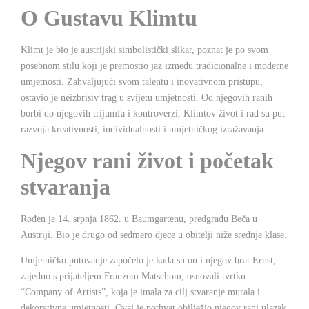
O Gustavu Klimtu
Klimt je bio je austrijski simbolistički slikar, poznat je po svom
posebnom stilu koji je premostio jaz između tradicionalne i moderne
umjetnosti. Zahvaljujući svom talentu i inovativnom pristupu,
ostavio je neizbrisiv trag u svijetu umjetnosti. Od njegovih ranih
borbi do njegovih trijumfa i kontroverzi, Klimtov život i rad su put
razvoja kreativnosti, individualnosti i umjetničkog izražavanja.
Njegov rani život i početak
stvaranja
Rođen je 14. srpnja 1862. u Baumgartenu, predgrađu Beča u
Austriji. Bio je drugo od sedmero djece u obitelji niže srednje klase.
Umjetničko putovanje započelo je kada su on i njegov brat Ernst,
zajedno s prijateljem Franzom Matschom, osnovali tvrtku
“Company of Artists”, koja je imala za cilj stvaranje murala i
dekorativne umjetnosti. Ovaj je pothvat obilježio njegov rani ulazak