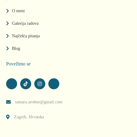
O meni
Galerija radova
Najčešća pitanja
Blog
Povežimo se
tamara.art4me@gmail.com
Zagreb, Hrvatska