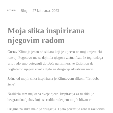
Tamara
Blog
27 kolovoza, 2023
Moja slika inspirirana
njegovim radom
Gustav Klimt je jedan od slikara koji je utjecao na moj umjetnički
razvoj. Pogotovo me se dojmila njegova zlatna faza. Iz tog razloga
vrlo rado smo potegnuli do Beča na Immersive Exibition da
pogledamo njegov život i djelo na drugačiji iskustveni način.
Jedna od mojih slika inspirirana je Klimtovom slikom “Tri doba
žene”.
Naslikala sam majku sa dvoje djece. Inspiracija za tu sliku je
bezgranična ljubav koja se rodila rođenjem mojih blizanaca.
Originalna slika malo je drugačija. Djelo prikazuje žene u različitim