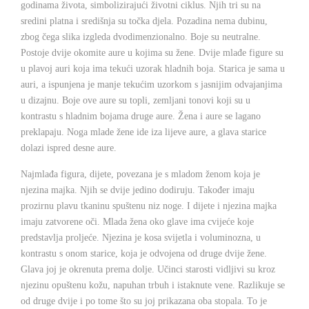
godinama života, simbolizirajući životni ciklus. Njih tri su na
sredini platna i središnja su točka djela. Pozadina nema dubinu,
zbog čega slika izgleda dvodimenzionalno. Boje su neutralne.
Postoje dvije okomite aure u kojima su žene. Dvije mlađe figure su
u plavoj auri koja ima tekući uzorak hladnih boja. Starica je sama u
auri, a ispunjena je manje tekućim uzorkom s jasnijim odvajanjima
u dizajnu. Boje ove aure su topli, zemljani tonovi koji su u
kontrastu s hladnim bojama druge aure. Žena i aure se lagano
preklapaju. Noga mlade žene ide iza lijeve aure, a glava starice
dolazi ispred desne aure.
Najmlađa figura, dijete, povezana je s mladom ženom koja je
njezina majka. Njih se dvije jedino dodiruju. Također imaju
prozirnu plavu tkaninu spuštenu niz noge. I dijete i njezina majka
imaju zatvorene oči. Mlada žena oko glave ima cvijeće koje
predstavlja proljeće. Njezina je kosa svijetla i voluminozna, u
kontrastu s onom starice, koja je odvojena od druge dvije žene.
Glava joj je okrenuta prema dolje. Učinci starosti vidljivi su kroz
njezinu opuštenu kožu, napuhan trbuh i istaknute vene. Razlikuje se
od druge dvije i po tome što su joj prikazana oba stopala. To je