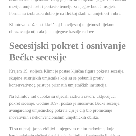
u svijet umjetnosti i postavio temelje za njegov budući uspjeh.
Formalnu izobrazbu dobio je na Bečkoj školi za umjetnost i obrt.
Klimtova izloženost klasičnoj i povijesnoj umjetnosti tijekom
obrazovanja utjecala je na njegove kasnije radove.
Secesijski pokret i osnivanje
Bečke secesije
Krajem 19. stoljeća Klimt je postao ključna figura pokreta secesije,
skupine austrijskih umjetnika koji su se pobunili protiv
konzervativnog pristupa priznatih umjetničkih institucija.
Na Klimtov rad duboko su utjecali različiti izvori, uključujući
pokret secesije. Godine 1897. postao je suosnivač Bečke secesije,
avangardnog umjetničkog pokreta čiji je cilj bio promicanje
inovativnih i nekonvencionalnih umjetničkih oblika.
Ti su utjecaji jasno vidljivi u njegovim ranim radovima, koje
karakteriziraju složeni detalji, tekuće linije i fascinacija ljudskim