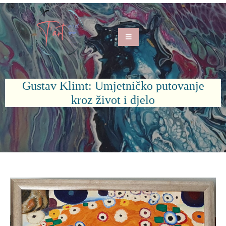
Gustav Klimt: Umjetničko putovanje
kroz život i djelo