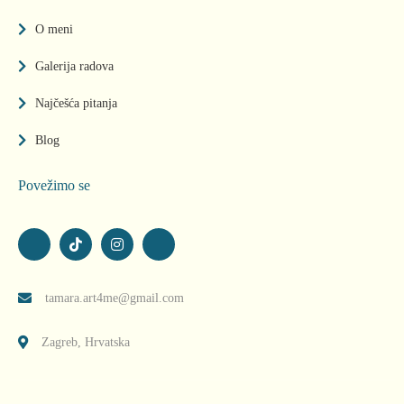
O meni
Galerija radova
Najčešća pitanja
Blog
Povežimo se
tamara.art4me@gmail.com
Zagreb, Hrvatska