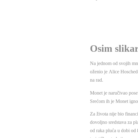
Osim slikar
Na jednom od svojih mno
oženio je Alice Hoschede 
na rad.
Monet je naručivao poseb
Srećom ih je Monet ignor
Za života nije bio financ
dovoljno sredstava za pla
od raka pluća u dobi od 