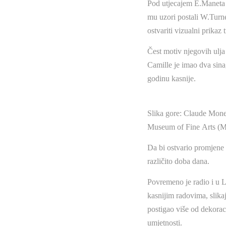
Pod utjecajem E.Maneta i
mu uzori postali W.Turner
ostvariti vizualni prikaz
Čest motiv njegovih ulja 
Camille je imao dva sina,
godinu kasnije.
Slika gore: Claude Monet
Museum of Fine Arts (
Da bi ostvario promjene 
različito doba dana.
Povremeno je radio i u 
kasnijim radovima, slika
postigao više od dekorac
umjetnosti.