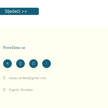
Sljedeći >>
Povežimo se
tamara.art4me@gmail.com
Zagreb, Hrvatska