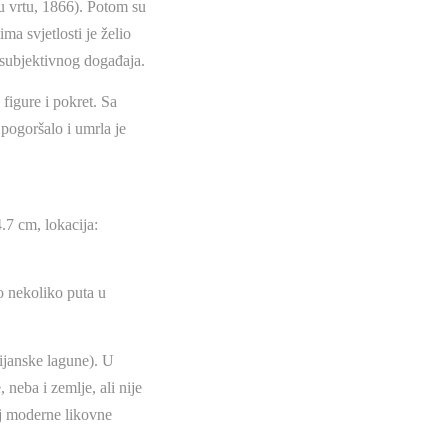
u vrtu, 1866). Potom su
ma svjetlosti je želio
g subjektivnog događaja.
figure i pokret. Sa
 pogoršalo i umrla je
.7 cm, lokacija:
o nekoliko puta u
ijanske lagune). U
 neba i zemlje, ali nije
oj moderne likovne