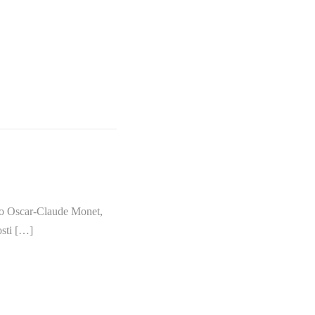
u to Oscar-Claude Monet,
osti […]