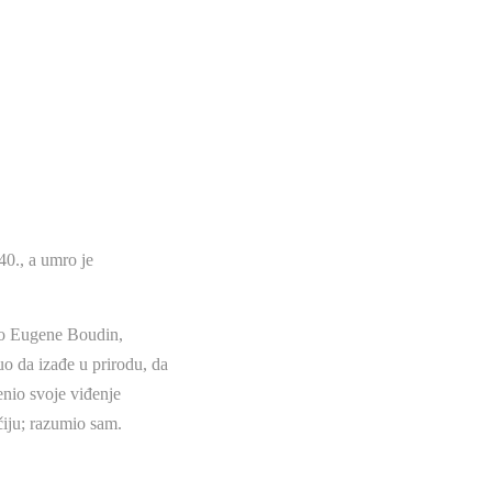
40., a umro je
cao Eugene Boudin,
o da izađe u prirodu, da
enio svoje viđenje
očiju; razumio sam.