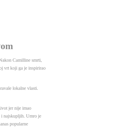
tvom
Nakon Camilline smrti,
 vrt koji ga je inspirirao
avale lokalne vlasti.
ivot jer nije imao
 i najskupljih. Umro je
danas popularne