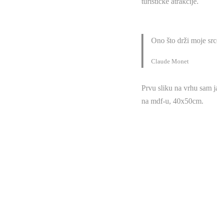
turističke atrakcije.
Ono što drži moje srce
Claude Monet
Prvu sliku na vrhu sam j
na mdf-u, 40x50cm.