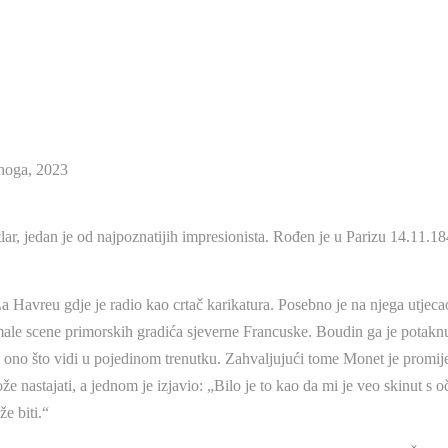
noga, 2023
lar, jedan je od najpoznatijih impresionista. Rođen je u Parizu 14.11.18
La Havreu gdje je radio kao crtač karikatura. Posebno je na njega utje
male scene primorskih gradića sjeverne Francuske. Boudin ga je potaknu
a ono što vidi u pojedinom trenutku. Zahvaljujući tome Monet je promij
e nastajati, a jednom je izjavio: „Bilo je to kao da mi je veo skinut s 
e biti.“