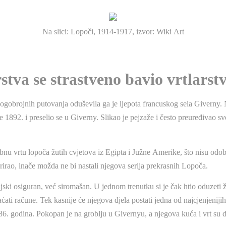
Na slici: Lopoči, 1914-1917, izvor: Wiki Art
stva se strastveno bavio vrtlars
gobrojnih putovanja oduševila ga je ljepota francuskog sela Giverny. 
1892. i preselio se u Giverny. Slikao je pejzaže i često preuređivao svoj
nu vrtu lopoča žutih cvjetova iz Egipta i Južne Amerike, što nisu odobr
irao, inače možda ne bi nastali njegova serija prekrasnih Lopoča.
ijski osiguran, već siromašan. U jednom trenutku si je čak htio oduzeti ž
ćati račune. Tek kasnije će njegova djela postati jedna od najcjenjenijih
86. godina. Pokopan je na groblju u Givernyu, a njegova kuća i vrt su 