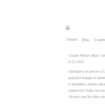
Tamara
Blog
5 stude
Claude Monet slikar i vrt
6.12.1926.
Djetinjstvo je proveo u 
pejzažist kojega su zani
je promatra i potom slik
umjetnosti i kako ona mož
Shvatio sam što slika mož