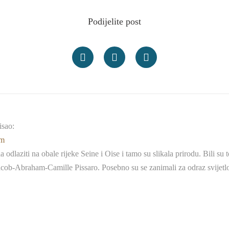
Podijelite post
isao:
pm
 odlaziti na obale rijeke Seine i Oise i tamo su slikala prirodu. Bili s
acob-Abraham-Camille Pissaro. Posebno su se zanimali za odraz svijetl