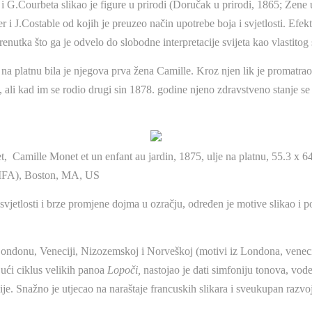
 G.Courbeta slikao je figure u prirodi (Doručak u prirodi, 1865; Žene 
 i J.Costable od kojih je preuzeo način upotrebe boja i svjetlosti. Efekti
 trenutka što ga je odvelo do slobodne interpretacije svijeta kao vlastito
na platnu bila je njegova prva žena Camille. Kroz njen lik je promatrao 
 ali kad im se rodio drugi sin 1878. godine njeno zdravstveno stanje se
, Camille Monet et un enfant au jardin, 1875, ulje na platnu, 55.3 x 64
MFA), Boston, MA, US
svjetlosti i brze promjene dojma u ozračju, određen je motive slikao i p
Londonu, Veneciji, Nizozemskoj i Norveškoj (motivi iz Londona, venec
jući ciklus velikih panoa
Lopoči,
nastojao je dati simfoniju tonova, vode,
ije. Snažno je utjecao na naraštaje francuskih slikara i sveukupan razv